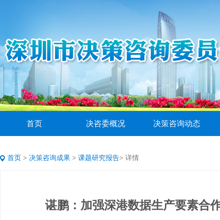
首页
决咨委概况
决策咨询动态
首页
>
决策咨询成果
>
课题研究报告
>
详情
谌鹏：加强深港数据生产要素合