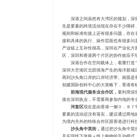
深港之间虽然有大湾区的规划，深圳
先是要素的跨境流动现在存在不少障碍
规则和标准衔接上还有很多问题，存在
接和具体的执行、操作层面也有很多问
产业链上互补性很高，深圳在产业化方
区，深圳和香港两个片区的协作效应不
深港合作在空间载体上，着重打造“四
深圳大空港区北部填海产生的海洋新城
再到沙头角口岸的口岸经济带。南面是
创建国际创科中心的大策略下，香港有
前海现代服务业合作区，
要利用深
接在深圳执业，不需要再参加内地的专
河套区
现在是由香港一侧０．８７
要素的流动还没有落实，建议通过两地
为境内关外的特殊合作区跟香港进行科
沙头角中英街，
通过把沙头角中英
及实现线下体验＋线上购物的互动模式