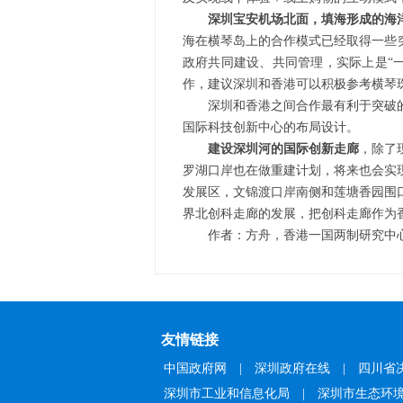
深圳宝安机场北面，填海形成的海
海在横琴岛上的合作模式已经取得一些
政府共同建设、共同管理，实际上是“
作，建议深圳和香港可以积极参考横琴
深圳和香港之间合作最有利于突破的
国际科技创新中心的布局设计。
建设深圳河的国际创新走廊
，除了
罗湖口岸也在做重建计划，将来也会实
发展区，文锦渡口岸南侧和莲塘香园围
界北创科走廊的发展，把创科走廊作为
作者：方舟，香港一国两制研究中
友情链接
中国政府网
|
深圳政府在线
|
四川省
深圳市工业和信息化局
|
深圳市生态环