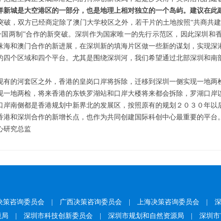
洋新城是大空港区的一部分，也是地理上相对独立的一个岛屿。建议在此
突破，双方已经商定除了澳门大学校区之外，若干片的土地按照“共商共建
一国两制”合作的新突破。深圳作为国家唯一的先行示范区，因此深圳和
珠海和澳门合作的新进展，在深圳新的填海片区做一些新的谋划，实现深
四个区域和四个平台。尤其是围绕深圳河，我们希望通过北部深圳和南部
现有的河套区之外，香港的皇岗口岸将拆除，迁移到深圳一侧实现一地两
现一地两检，将来香港的东铁罗湖站和口岸大楼将来都会拆除，罗湖口岸
口岸南侧都是香港规划中新界北的发展区，按照原有的规划２０３０年以
香港和深圳合作的新增长点，也作为共同创建国际科创中心最重要的平台
心研究总监
决策咨询委员会
|
广西决策咨询委员会
|
上海决策咨询委员会
|
境局
|
深圳市科技创新委员会
|
深圳市规划和自然资源局
|
深圳市