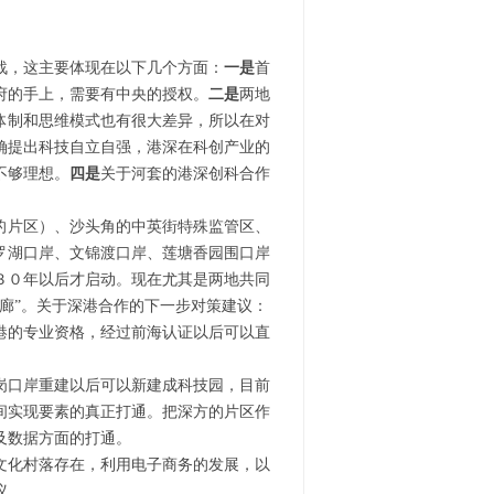
战，这主要体现在以下几个方面：
一是
首
府的手上，需要有中央的授权。
二是
两地
体制和思维模式也有很大差异，所以在对
确提出科技自立自强，港深在科创产业的
不够理想。
四是
关于河套的港深创科合作
的片区）、沙头角的中英街特殊监管区、
罗湖口岸、文锦渡口岸、莲塘香园围口岸
３０年以后才启动。现在尤其是两地共同
廊”。关于深港合作的下一步对策建议：
港的专业资格，经过前海认证以后可以直
岗口岸重建以后可以新建成科技园，目前
间实现要素的真正打通。把深方的片区作
及数据方面的打通。
文化村落存在，利用电子商务的发展，以
议。