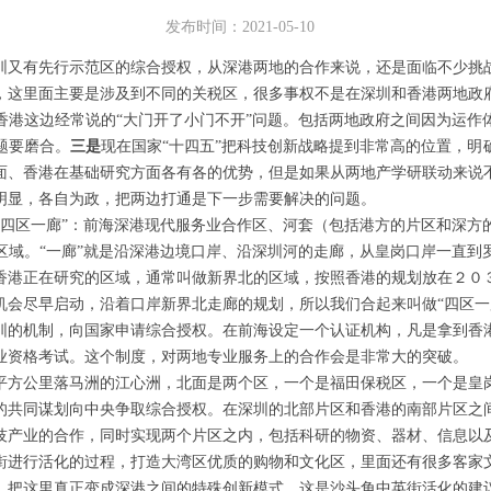
发布时间：2021-05-10
又有先行示范区的综合授权，从深港两地的合作来说，还是面临不少挑
，这里面主要是涉及到不同的关税区，很多事权不是在深圳和香港两地政
香港这边经常说的“大门开了小门不开”问题。包括两地政府之间因为运作
题要磨合。
三是
现在国家“十四五”把科技创新战略提到非常高的位置，明
面、香港在基础研究方面各有各的优势，但是如果从两地产学研联动来说
明显，各自为政，把两边打通是下一步需要解决的问题。
区一廊”：前海深港现代服务业合作区、河套（包括港方的片区和深方
区域。“一廊”就是沿深港边境口岸、沿深圳河的走廊，从皇岗口岸一直到
香港正在研究的区域，通常叫做新界北的区域，按照香港的规划放在２０
机会尽早启动，沿着口岸新界北走廊的规划，所以我们合起来叫做“四区一
圳的机制，向国家申请综合授权。在前海设定一个认证机构，凡是拿到香
业资格考试。这个制度，对两地专业服务上的合作会是非常大的突破。
平方公里落马洲的江心洲，北面是两个区，一个是福田保税区，一个是皇
的共同谋划向中央争取综合授权。在深圳的北部片区和香港的南部片区之
技产业的合作，同时实现两个片区之内，包括科研的物资、器材、信息以
街进行活化的过程，打造大湾区优质的购物和文化区，里面还有很多客家
，把这里真正变成深港之间的特殊创新模式，这是沙头角中英街活化的建