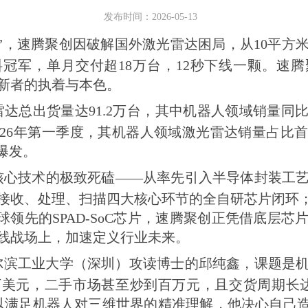
发布时间：2026-05-13
”，速腾聚创因破解国外激光雷达困局，从10平方
冠军，单月交付超18万台，12秒下线一颗。速
新者的执着与本色。
雷达总出货量达91.2万台，其中机器人领域销量同比
026年第一季度，其机器人领域激光雷达销量占比
爆发。
核心技术的极致死磕——从率先引入半导体封装工
接收、处理、扫描四大核心环节的全自研芯片闭环；
全球领先的SPAD-SoC芯片，速腾聚创正凭借底层
线战场上，加速定义行业未来。
哈尔滨工业大学（深圳）攻读博士的邱纯鑫，课题是
万美元，二手市场甚至炒到百万元，且交货周期长
以满足机器人对三维世界的精准理解，他决心自己造