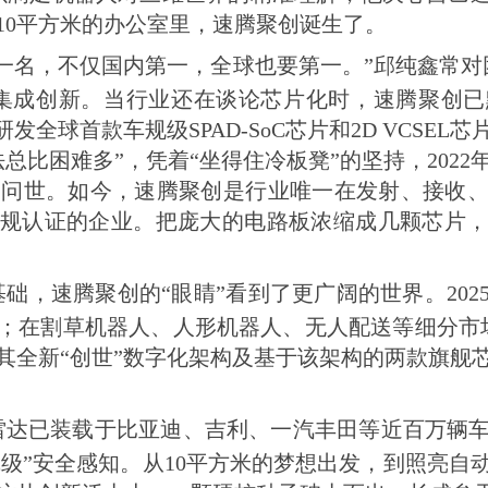
10平方米的办公室里，速腾聚创诞生了。
一名，不仅国内第一，全球也要第一。”邱纯鑫常对
集成创新。当行业还在谈论芯片化时，速腾聚创
发全球首款车规级SPAD-SoC芯片和2D VCSE
总比困难多”，凭着“坐得住冷板凳”的坚持，202
1问世。如今，速腾聚创是行业唯一在发射、接收
规认证的企业。把庞大的电路板浓缩成几颗芯片
础，速腾聚创的“眼睛”看到了更广阔的世界。202
；在割草机器人、人形机器人、无人配送等细分市场
布其全新“创世”数字化架构及基于该架构的两款旗舰
雷达已装载于比亚迪、吉利、一汽丰田等近百万辆
供“千线级”安全感知。从10平方米的梦想出发，到照