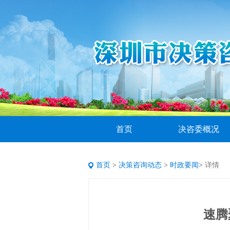
首页
决咨委概况
首页
>
决策咨询动态
>
时政要闻
>
详情
速腾