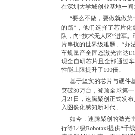
在深圳大学城创业基地一间
“要么不做，要做就做第
的路”，他们选择了芯片化
队，向“技术无人区”进军。研
片串扰的世界级难题。“办法
车规量产全固态激光雷达E
现全自研芯片且全部通过车
性能上限提升了100倍。
基于坚实的芯片与硬件基
突破30万台，登顶全球第一
月21日，速腾聚创正式发
入图像化感知新时代。
如今，速腾聚创的激光
行等L4级Robotaxi提