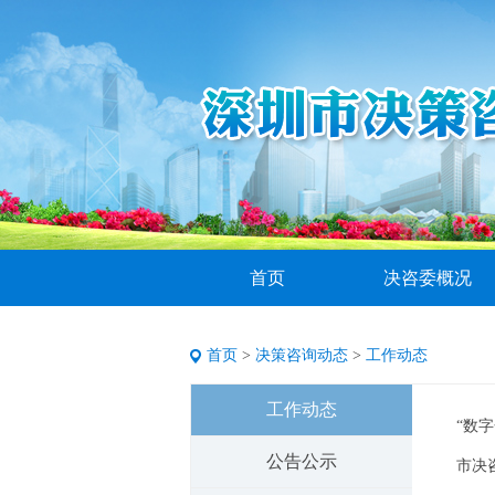
首页
决咨委概况
首页
>
决策咨询动态
>
工作动态
工作动态
“数
公告公示
争取
市决